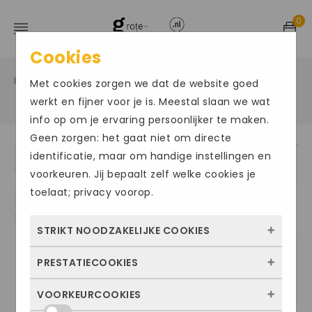
0
Cookies
Home
Grote maten herenschoenen
Veter sportief
/
/
Met cookies zorgen we dat de website goed
/
werkt en fijner voor je is. Meestal slaan we wat
info op om je ervaring persoonlijker te maken.
Geen zorgen: het gaat niet om directe
identificatie, maar om handige instellingen en
ACTIE
voorkeuren. Jij bepaalt zelf welke cookies je
toelaat; privacy voorop.
STRIKT NOODZAKELIJKE COOKIES
PRESTATIECOOKIES
Deze cookies zorgen ervoor dat de website
überhaupt werkt. Ze zijn dus altijd actief en
VOORKEURCOOKIES
Met deze cookies zien we hoe vaak onze
kunnen niet worden uitgezet. Meestal