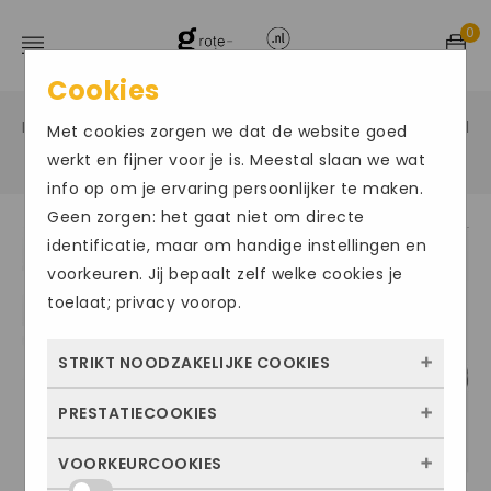
0
Cookies
Home
Grote maten herenschoenen
Veter gekleed
/
/
Met cookies zorgen we dat de website goed
/
werkt en fijner voor je is. Meestal slaan we wat
info op om je ervaring persoonlijker te maken.
Geen zorgen: het gaat niet om directe
identificatie, maar om handige instellingen en
voorkeuren. Jij bepaalt zelf welke cookies je
toelaat; privacy voorop.
STRIKT NOODZAKELIJKE COOKIES
PRESTATIECOOKIES
Deze cookies zorgen ervoor dat de website
überhaupt werkt. Ze zijn dus altijd actief en
VOORKEURCOOKIES
Met deze cookies zien we hoe vaak onze
kunnen niet worden uitgezet. Meestal