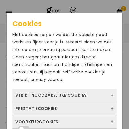
0
Cookies
Home
Grote maten herenschoenen
Slipper
/
/
/
Met cookies zorgen we dat de website goed
werkt en fijner voor je is. Meestal slaan we wat
info op om je ervaring persoonlijker te maken.
Geen zorgen: het gaat niet om directe
identificatie, maar om handige instellingen en
voorkeuren. Jij bepaalt zelf welke cookies je
toelaat; privacy voorop.
STRIKT NOODZAKELIJKE COOKIES
AMAKO 520
PRESTATIECOOKIES
Deze cookies zorgen ervoor dat de website
überhaupt werkt. Ze zijn dus altijd actief en
VOORKEURCOOKIES
€
124.95
Met deze cookies zien we hoe vaak onze
kunnen niet worden uitgezet. Meestal