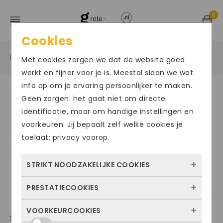
0
Cookies
Home
Grote maten herenschoenen
Sandalen
/
/
/
Met cookies zorgen we dat de website goed
werkt en fijner voor je is. Meestal slaan we wat
info op om je ervaring persoonlijker te maken.
Geen zorgen: het gaat niet om directe
Size Chart
identificatie, maar om handige instellingen en
voorkeuren. Jij bepaalt zelf welke cookies je
toelaat; privacy voorop.
STRIKT NOODZAKELIJKE COOKIES
PRESTATIECOOKIES
Deze cookies zorgen ervoor dat de website
überhaupt werkt. Ze zijn dus altijd actief en
VOORKEURCOOKIES
Met deze cookies zien we hoe vaak onze
SOLIDUS140
kunnen niet worden uitgezet. Meestal