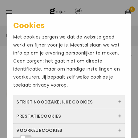
0
Cookies
Home
Grote maten herenschoenen
Sandalen
/
/
/
Met cookies zorgen we dat de website goed
werkt en fijner voor je is. Meestal slaan we wat
info op om je ervaring persoonlijker te maken.
Geen zorgen: het gaat niet om directe
identificatie, maar om handige instellingen en
voorkeuren. Jij bepaalt zelf welke cookies je
toelaat; privacy voorop.
STRIKT NOODZAKELIJKE COOKIES
PRESTATIECOOKIES
Deze cookies zorgen ervoor dat de website
überhaupt werkt. Ze zijn dus altijd actief en
VOORKEURCOOKIES
Met deze cookies zien we hoe vaak onze
kunnen niet worden uitgezet. Meestal