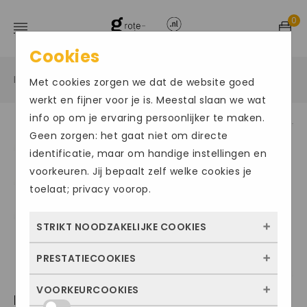
0
Cookies
Home
Grote maten herenschoenen
Sandalen
/
/
/
Met cookies zorgen we dat de website goed
werkt en fijner voor je is. Meestal slaan we wat
info op om je ervaring persoonlijker te maken.
Geen zorgen: het gaat niet om directe
identificatie, maar om handige instellingen en
voorkeuren. Jij bepaalt zelf welke cookies je
toelaat; privacy voorop.
STRIKT NOODZAKELIJKE COOKIES
PRESTATIECOOKIES
Deze cookies zorgen ervoor dat de website
überhaupt werkt. Ze zijn dus altijd actief en
VOORKEURCOOKIES
Met deze cookies zien we hoe vaak onze
KEEN013
kunnen niet worden uitgezet. Meestal