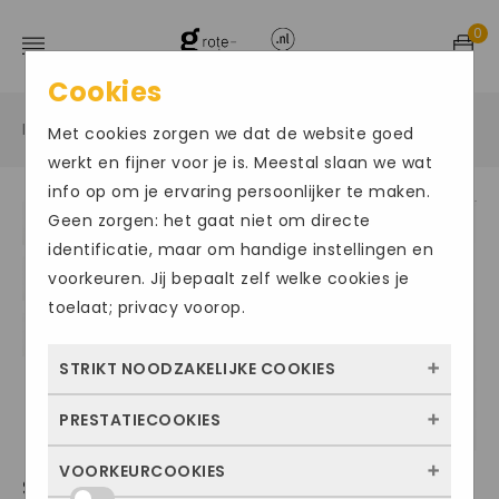
0
Cookies
Home
Grote maten herenschoenen
Instapper
/
/
/
Met cookies zorgen we dat de website goed
werkt en fijner voor je is. Meestal slaan we wat
info op om je ervaring persoonlijker te maken.
Geen zorgen: het gaat niet om directe
identificatie, maar om handige instellingen en
voorkeuren. Jij bepaalt zelf welke cookies je
toelaat; privacy voorop.
STRIKT NOODZAKELIJKE COOKIES
PRESTATIECOOKIES
Deze cookies zorgen ervoor dat de website
überhaupt werkt. Ze zijn dus altijd actief en
VOORKEURCOOKIES
Met deze cookies zien we hoe vaak onze
SEIBEL052
kunnen niet worden uitgezet. Meestal