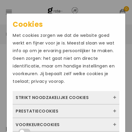
0
Cookies
Home
Grote maten herenschoenen
Instapper
/
/
/
Met cookies zorgen we dat de website goed
werkt en fijner voor je is. Meestal slaan we wat
info op om je ervaring persoonlijker te maken.
Geen zorgen: het gaat niet om directe
identificatie, maar om handige instellingen en
voorkeuren. Jij bepaalt zelf welke cookies je
toelaat; privacy voorop.
STRIKT NOODZAKELIJKE COOKIES
PRESTATIECOOKIES
Deze cookies zorgen ervoor dat de website
überhaupt werkt. Ze zijn dus altijd actief en
VOORKEURCOOKIES
Met deze cookies zien we hoe vaak onze
ECCO265
kunnen niet worden uitgezet. Meestal