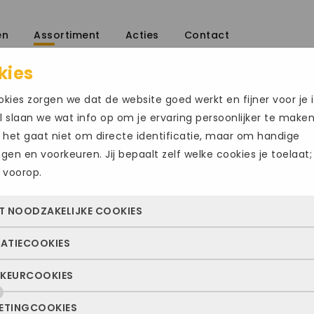
en
Assortiment
Acties
Contact
kies
/
kies zorgen we dat de website goed werkt en fijner voor je i
 slaan we wat info op om je ervaring persoonlijker te make
 het gaat niet om directe identificatie, maar om handige
ingen en voorkeuren. Jij bepaalt zelf welke cookies je toelaat;
 voorop.
AUSTRALIAN 
T NOODZAKELIJKE COOKIES
€
99.00
€
149.95
TATIECOOKIES
 cookies zorgen ervoor dat de website überhaupt werkt. Ze z
Maat
altijd actief en kunnen niet worden uitgezet. Meestal worden
KEURCOOKIES
deze cookies zien we hoe vaak onze site bezocht wordt, waa
n geplaatst als jij iets doet, zoals inloggen, een formulier inv
47
48
ekers vandaan komen en welke pagina’s populair zijn. Zo k
e privacyvoorkeuren opslaan. Je kunt je browser zo instellen 
ETINGCOOKIES