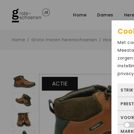
Home
Dames
Her
Coo
Home
Grote maten herenschoenen
Hoog sportief
/
/
Met coo
Meestal
zorgen:
instell
privacy
ACTIE
STRIK
PRES
Deze
dus 
VOOR
Met 
allee
bezo
of j
MARK