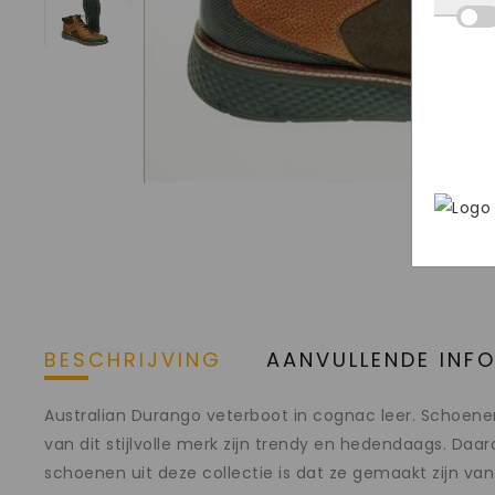
Deze
we d
hij 
inge
wete
deel
Mark
aan o
bezo
gege
webs
adve
In h
geri
Goog
pers
brow
stee
BESCHRIJVING
AANVULLENDE INF
Australian Durango veterboot in cognac leer. Schoenen
van dit stijlvolle merk zijn trendy en hedendaags. Da
schoenen uit deze collectie is dat ze gemaakt zijn van