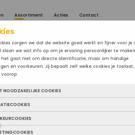
en
Assortiment
Acties
Contact
kies
/
kies zorgen we dat de website goed werkt en fijner voor je i
 slaan we wat info op om je ervaring persoonlijker te make
 het gaat niet om directe identificatie, maar om handige
ingen en voorkeuren. Jij bepaalt zelf welke cookies je toelaat;
 voorop.
AUSTRALIAN D
T NOODZAKELIJKE COOKIES
€
99.00
€
159.95
TATIECOOKIES
 cookies zorgen ervoor dat de website überhaupt werkt. Ze z
Maat
altijd actief en kunnen niet worden uitgezet. Meestal worden
KEURCOOKIES
deze cookies zien we hoe vaak onze site bezocht wordt, waa
n geplaatst als jij iets doet, zoals inloggen, een formulier inv
47
ekers vandaan komen en welke pagina’s populair zijn. Zo k
e privacyvoorkeuren opslaan. Je kunt je browser zo instellen 
ETINGCOOKIES