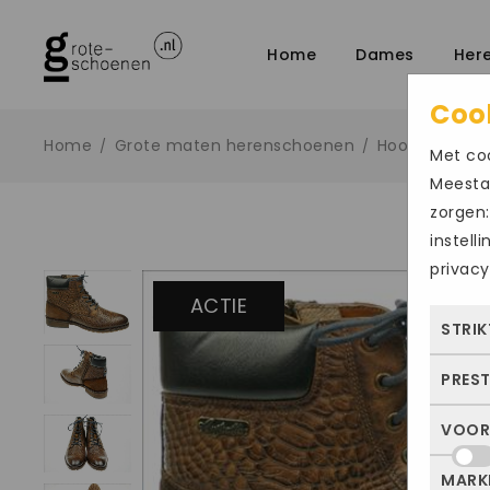
Home
Dames
Her
Coo
Home
Grote maten herenschoenen
Hoog sportief
/
/
Met coo
Meestal
zorgen:
instell
privacy
ACTIE
STRIK
PRES
Deze
dus 
VOOR
Met 
allee
bezo
of j
MARK