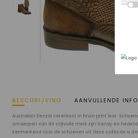
Deze
we d
hij 
inge
wete
deel
Mark
aan o
bezo
gege
webs
adve
In h
geri
Goog
pers
brow
stee
BESCHRIJVING
AANVULLENDE INF
Australian Denzel veterboot in bruin print leer. Schoen
ontwerpen van dit stijlvolle merk zijn trendy en hede
Kenmerkend voor de schoenen uit deze collectie is dat