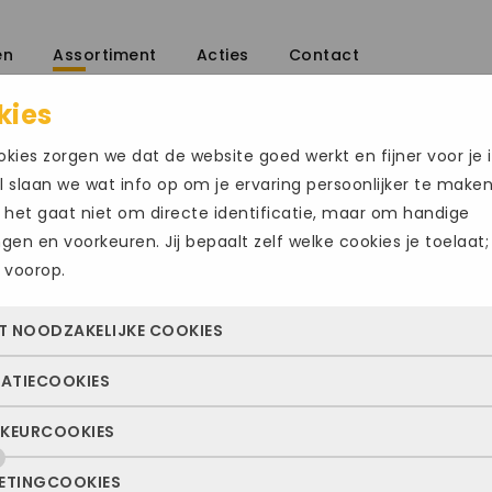
en
Assortiment
Acties
Contact
kies
ette schoenen
/
kies zorgen we dat de website goed werkt en fijner voor je i
 slaan we wat info op om je ervaring persoonlijker te make
 het gaat niet om directe identificatie, maar om handige
ingen en voorkeuren. Jij bepaalt zelf welke cookies je toelaat;
 voorop.
GIORGIO160
T NOODZAKELIJKE COOKIES
€
239.95
TATIECOOKIES
 cookies zorgen ervoor dat de website überhaupt werkt. Ze z
Maat
altijd actief en kunnen niet worden uitgezet. Meestal worden
KEURCOOKIES
deze cookies zien we hoe vaak onze site bezocht wordt, waa
n geplaatst als jij iets doet, zoals inloggen, een formulier inv
47
47.5
48
ekers vandaan komen en welke pagina’s populair zijn. Zo k
e privacyvoorkeuren opslaan. Je kunt je browser zo instellen 
ETINGCOOKIES