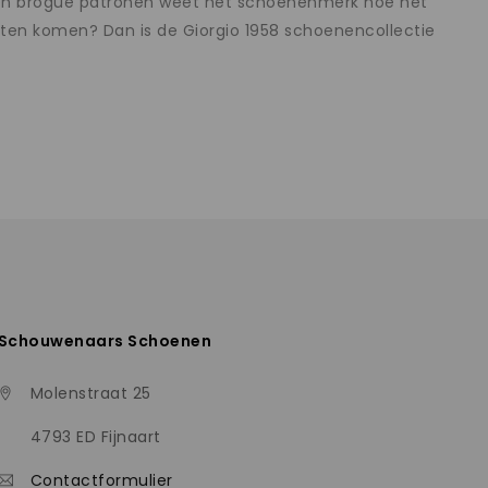
en en brogue patronen weet het schoenenmerk hoe het
 laten komen? Dan is de Giorgio 1958 schoenencollectie
Schouwenaars Schoenen
Molenstraat 25
4793 ED Fijnaart
Contactformulier