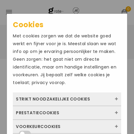
0
Cookies
Met cookies zorgen we dat de website goed
Home
/
Laarzen in grote maten
werkt en fijner voor je is. Meestal slaan we wat
info op om je ervaring persoonlijker te maken.
Geen zorgen: het gaat niet om directe
identificatie, maar om handige instellingen en
voorkeuren. Jij bepaalt zelf welke cookies je
✓
Gratis verzending vanaf 50 euro
toelaat; privacy voorop.
✓
Voor 16.00 uur bestelt, morgen in
STRIKT NOODZAKELIJKE COOKIES
huis
PRESTATIECOOKIES
Deze cookies zorgen ervoor dat de website
überhaupt werkt. Ze zijn dus altijd actief en
✓
Persoonlijk advies
VOORKEURCOOKIES
Met deze cookies zien we hoe vaak onze
kunnen niet worden uitgezet. Meestal