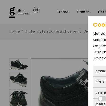
Home
Dames
Her
Coo
Home
Grote maten damesschoenen
Veterschoen
/
/
Met coo
Meestal
zorgen:
instell
privacy
STRIK
PRES
Deze
dus 
VOOR
Met 
allee
bezo
of j
MARK