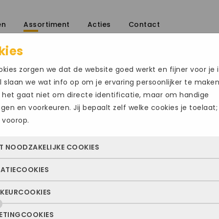
en
Assortiment
Acties
Contact
kies
 hoog
/
kies zorgen we dat de website goed werkt en fijner voor je i
 slaan we wat info op om je ervaring persoonlijker te make
 het gaat niet om directe identificatie, maar om handige
ingen en voorkeuren. Jij bepaalt zelf welke cookies je toelaat;
 voorop.
WALDLAUFER1
T NOODZAKELIJKE COOKIES
€
149.95
TATIECOOKIES
 cookies zorgen ervoor dat de website überhaupt werkt. Ze z
Maat
altijd actief en kunnen niet worden uitgezet. Meestal worden
KEURCOOKIES
deze cookies zien we hoe vaak onze site bezocht wordt, waa
n geplaatst als jij iets doet, zoals inloggen, een formulier inv
42
ekers vandaan komen en welke pagina’s populair zijn. Zo k
e privacyvoorkeuren opslaan. Je kunt je browser zo instellen 
ETINGCOOKIES