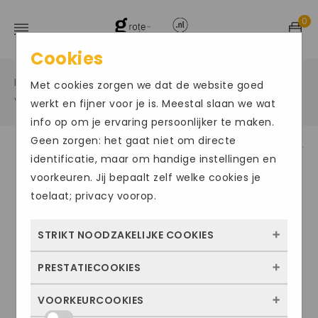
0
Cookies
Home
Grote maten damesschoenen
/
/
Met cookies zorgen we dat de website goed
Veterschoen hoog
/
werkt en fijner voor je is. Meestal slaan we wat
info op om je ervaring persoonlijker te maken.
Geen zorgen: het gaat niet om directe
identificatie, maar om handige instellingen en
Size Chart
voorkeuren. Jij bepaalt zelf welke cookies je
toelaat; privacy voorop.
STRIKT NOODZAKELIJKE COOKIES
PRESTATIECOOKIES
Deze cookies zorgen ervoor dat de website
überhaupt werkt. Ze zijn dus altijd actief en
VOORKEURCOOKIES
Met deze cookies zien we hoe vaak onze
kunnen niet worden uitgezet. Meestal