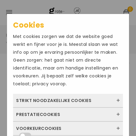
0
Cookies
Home
Grote maten damesschoenen
/
/
Met cookies zorgen we dat de website goed
Veterschoen hoog
/
werkt en fijner voor je is. Meestal slaan we wat
info op om je ervaring persoonlijker te maken.
Geen zorgen: het gaat niet om directe
identificatie, maar om handige instellingen en
Size Chart
voorkeuren. Jij bepaalt zelf welke cookies je
toelaat; privacy voorop.
STRIKT NOODZAKELIJKE COOKIES
PRESTATIECOOKIES
Deze cookies zorgen ervoor dat de website
überhaupt werkt. Ze zijn dus altijd actief en
VOORKEURCOOKIES
Met deze cookies zien we hoe vaak onze
kunnen niet worden uitgezet. Meestal