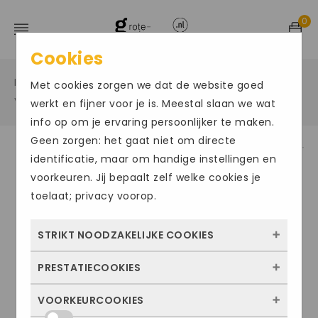
0
Cookies
Home
Grote maten damesschoenen
/
/
Met cookies zorgen we dat de website goed
Veterschoen hoog
/
werkt en fijner voor je is. Meestal slaan we wat
info op om je ervaring persoonlijker te maken.
Geen zorgen: het gaat niet om directe
identificatie, maar om handige instellingen en
ACTIE
voorkeuren. Jij bepaalt zelf welke cookies je
toelaat; privacy voorop.
STRIKT NOODZAKELIJKE COOKIES
PRESTATIECOOKIES
Deze cookies zorgen ervoor dat de website
überhaupt werkt. Ze zijn dus altijd actief en
VOORKEURCOOKIES
Met deze cookies zien we hoe vaak onze
kunnen niet worden uitgezet. Meestal