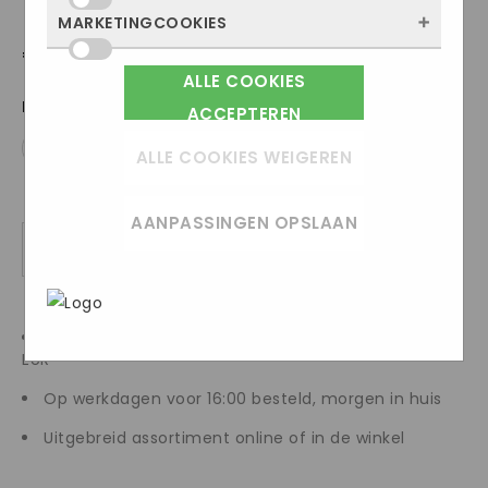
site bezocht wordt, waar bezoekers
worden ze alleen geplaatst als jij iets doet,
MARKETINGCOOKIES
Deze cookies onthouden jouw voorkeuren.
vandaan komen en welke pagina’s populair
zoals inloggen, een formulier invullen of je
€
239.95
Bijvoorbeeld taalkeuze of ingevulde
zijn. Zo kunnen we de website blijven
privacyvoorkeuren opslaan. Je kunt je
ALLE COOKIES
Marketingcookies worden gebruikt om
gegevens. Zo werkt de site prettiger en
verbeteren. Alles wat we meten is
browser zo instellen dat hij deze cookies
Maat
surfgedrag over verschillende websites
ACCEPTEREN
sluit alles beter aan op wat jij fijn vindt.
anoniem, we weten dus niet wie je bent.
blokkeert of je waarschuwt, maar dan
heen te volgen. Zo kunnen we meten
42
Als je deze cookies weigert, kunnen we je
ALLE COOKIES WEIGEREN
werkt (een deel van) de site niet goed.
welke advertentiecampagnes goed werken
bezoek niet meenemen in onze
Deze cookies slaan geen persoonlijke
en je opnieuw benaderen met gerichte
statistieken.
gegevens op.
AANPASSINGEN OPSLAAN
advertenties (remarketing). Er wordt geen
TOEVOEGEN AAN WINKELWAGEN
directe persoonlijke info opgeslagen, maar
In het
Privacybeleid en
wel een unieke code van je browser of
Servicevoorwaarden van Google
beschrijft
apparaat gebruikt. Als je deze cookies
Google hoe zij uw persoonsgegevens
Altijd gratis verzending binnen Nederland boven 50
weigert, zie je nog steeds advertenties
gebruiken.
EUR
maar die zijn minder relevant voor jou.
Op werkdagen voor 16:00 besteld, morgen in huis
Uitgebreid assortiment online of in de winkel