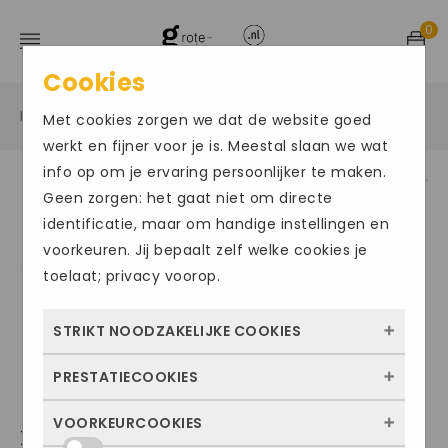
0
Cookies
Home
Grote maten damesschoenen
Sneakers
/
/
/
Met cookies zorgen we dat de website goed
werkt en fijner voor je is. Meestal slaan we wat
info op om je ervaring persoonlijker te maken.
Geen zorgen: het gaat niet om directe
identificatie, maar om handige instellingen en
voorkeuren. Jij bepaalt zelf welke cookies je
toelaat; privacy voorop.
STRIKT NOODZAKELIJKE COOKIES
PRESTATIECOOKIES
Deze cookies zorgen ervoor dat de website
überhaupt werkt. Ze zijn dus altijd actief en
VOORKEURCOOKIES
Met deze cookies zien we hoe vaak onze
XSENSIBLE GOLDEN GATE
kunnen niet worden uitgezet. Meestal