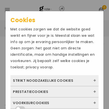
0
Cookies
Home
Grote maten damesschoenen
Sneakers
/
/
/
Met cookies zorgen we dat de website goed
werkt en fijner voor je is. Meestal slaan we wat
info op om je ervaring persoonlijker te maken.
Geen zorgen: het gaat niet om directe
identificatie, maar om handige instellingen en
voorkeuren. Jij bepaalt zelf welke cookies je
toelaat; privacy voorop.
STRIKT NOODZAKELIJKE COOKIES
PRESTATIECOOKIES
Deze cookies zorgen ervoor dat de website
überhaupt werkt. Ze zijn dus altijd actief en
VOORKEURCOOKIES
Met deze cookies zien we hoe vaak onze
XSENSIBLE MILAU
kunnen niet worden uitgezet. Meestal