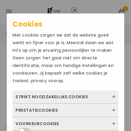
0
Cookies
Home
Grote maten damesschoenen
Sneakers
/
/
/
Met cookies zorgen we dat de website goed
werkt en fijner voor je is. Meestal slaan we wat
info op om je ervaring persoonlijker te maken.
Geen zorgen: het gaat niet om directe
Size Chart
identificatie, maar om handige instellingen en
voorkeuren. Jij bepaalt zelf welke cookies je
toelaat; privacy voorop.
STRIKT NOODZAKELIJKE COOKIES
PRESTATIECOOKIES
Deze cookies zorgen ervoor dat de website
überhaupt werkt. Ze zijn dus altijd actief en
VOORKEURCOOKIES
Met deze cookies zien we hoe vaak onze
SEMLER098
kunnen niet worden uitgezet. Meestal