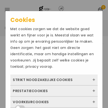
0
Cookies
Home
Grote maten damesschoenen
Sneakers
/
/
/
Met cookies zorgen we dat de website goed
werkt en fijner voor je is. Meestal slaan we wat
info op om je ervaring persoonlijker te maken.
Geen zorgen: het gaat niet om directe
ACTIE
Size Chart
identificatie, maar om handige instellingen en
voorkeuren. Jij bepaalt zelf welke cookies je
toelaat; privacy voorop.
STRIKT NOODZAKELIJKE COOKIES
PRESTATIECOOKIES
Deze cookies zorgen ervoor dat de website
überhaupt werkt. Ze zijn dus altijd actief en
VOORKEURCOOKIES
Met deze cookies zien we hoe vaak onze
kunnen niet worden uitgezet. Meestal