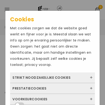
0
Cookies
Home
Grote maten damesschoenen
Sneakers
/
/
/
Met cookies zorgen we dat de website goed
werkt en fijner voor je is. Meestal slaan we wat
info op om je ervaring persoonlijker te maken.
Geen zorgen: het gaat niet om directe
Size Chart
identificatie, maar om handige instellingen en
voorkeuren. Jij bepaalt zelf welke cookies je
toelaat; privacy voorop.
STRIKT NOODZAKELIJKE COOKIES
PRESTATIECOOKIES
Deze cookies zorgen ervoor dat de website
GABOR1421
überhaupt werkt. Ze zijn dus altijd actief en
VOORKEURCOOKIES
Met deze cookies zien we hoe vaak onze
kunnen niet worden uitgezet. Meestal