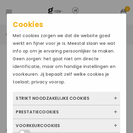
0
Cookies
Home
Grote maten damesschoenen
Sneakers
/
/
/
Met cookies zorgen we dat de website goed
werkt en fijner voor je is. Meestal slaan we wat
info op om je ervaring persoonlijker te maken.
Geen zorgen: het gaat niet om directe
Size Chart
identificatie, maar om handige instellingen en
voorkeuren. Jij bepaalt zelf welke cookies je
toelaat; privacy voorop.
STRIKT NOODZAKELIJKE COOKIES
PRESTATIECOOKIES
Deze cookies zorgen ervoor dat de website
überhaupt werkt. Ze zijn dus altijd actief en
VOORKEURCOOKIES
Met deze cookies zien we hoe vaak onze
GABOR1370
kunnen niet worden uitgezet. Meestal