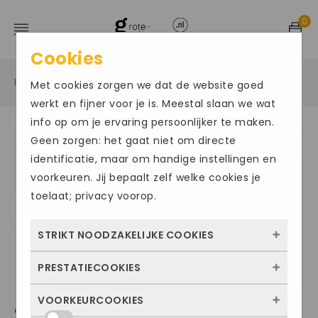
0
Cookies
Home
Grote maten damesschoenen
Sneakers
/
/
/
Met cookies zorgen we dat de website goed
werkt en fijner voor je is. Meestal slaan we wat
info op om je ervaring persoonlijker te maken.
Geen zorgen: het gaat niet om directe
ACTIE
Size Chart
identificatie, maar om handige instellingen en
voorkeuren. Jij bepaalt zelf welke cookies je
toelaat; privacy voorop.
STRIKT NOODZAKELIJKE COOKIES
PRESTATIECOOKIES
Deze cookies zorgen ervoor dat de website
überhaupt werkt. Ze zijn dus altijd actief en
VOORKEURCOOKIES
Met deze cookies zien we hoe vaak onze
GABOR1008
kunnen niet worden uitgezet. Meestal