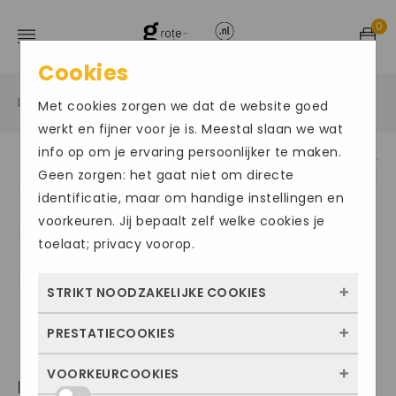
0
Cookies
Home
Grote maten damesschoenen
Sneakers
/
/
/
Met cookies zorgen we dat de website goed
werkt en fijner voor je is. Meestal slaan we wat
info op om je ervaring persoonlijker te maken.
Geen zorgen: het gaat niet om directe
Size Chart
identificatie, maar om handige instellingen en
voorkeuren. Jij bepaalt zelf welke cookies je
toelaat; privacy voorop.
STRIKT NOODZAKELIJKE COOKIES
PRESTATIECOOKIES
Deze cookies zorgen ervoor dat de website
überhaupt werkt. Ze zijn dus altijd actief en
VOORKEURCOOKIES
Met deze cookies zien we hoe vaak onze
DUREA330
kunnen niet worden uitgezet. Meestal