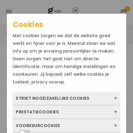
0
Cookies
Home
Grote maten damesschoenen
Slippers
/
/
/
Met cookies zorgen we dat de website goed
werkt en fijner voor je is. Meestal slaan we wat
info op om je ervaring persoonlijker te maken.
Geen zorgen: het gaat niet om directe
ACTIE
identificatie, maar om handige instellingen en
voorkeuren. Jij bepaalt zelf welke cookies je
toelaat; privacy voorop.
STRIKT NOODZAKELIJKE COOKIES
PRESTATIECOOKIES
Deze cookies zorgen ervoor dat de website
überhaupt werkt. Ze zijn dus altijd actief en
VOORKEURCOOKIES
Met deze cookies zien we hoe vaak onze
GABOR1232
kunnen niet worden uitgezet. Meestal