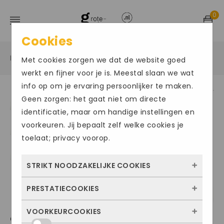
0
Cookies
Home
Grote maten damesschoenen
Slippers
/
/
/
Met cookies zorgen we dat de website goed
werkt en fijner voor je is. Meestal slaan we wat
info op om je ervaring persoonlijker te maken.
Geen zorgen: het gaat niet om directe
ACTIE
identificatie, maar om handige instellingen en
voorkeuren. Jij bepaalt zelf welke cookies je
toelaat; privacy voorop.
STRIKT NOODZAKELIJKE COOKIES
PRESTATIECOOKIES
Deze cookies zorgen ervoor dat de website
überhaupt werkt. Ze zijn dus altijd actief en
VOORKEURCOOKIES
Met deze cookies zien we hoe vaak onze
GABOR1230
kunnen niet worden uitgezet. Meestal