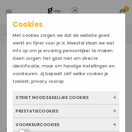
0
Cookies
Home
Grote maten damesschoenen
Slippers
/
/
/
Met cookies zorgen we dat de website goed
werkt en fijner voor je is. Meestal slaan we wat
info op om je ervaring persoonlijker te maken.
Geen zorgen: het gaat niet om directe
identificatie, maar om handige instellingen en
voorkeuren. Jij bepaalt zelf welke cookies je
toelaat; privacy voorop.
STRIKT NOODZAKELIJKE COOKIES
PRESTATIECOOKIES
Deze cookies zorgen ervoor dat de website
überhaupt werkt. Ze zijn dus altijd actief en
VOORKEURCOOKIES
Met deze cookies zien we hoe vaak onze
GABOR1119
kunnen niet worden uitgezet. Meestal