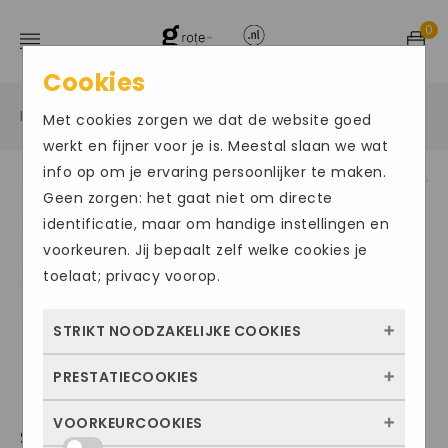
0
Cookies
Home
Grote maten damesschoenen
Sandalen
/
/
/
Met cookies zorgen we dat de website goed
werkt en fijner voor je is. Meestal slaan we wat
info op om je ervaring persoonlijker te maken.
Geen zorgen: het gaat niet om directe
Size Chart
identificatie, maar om handige instellingen en
voorkeuren. Jij bepaalt zelf welke cookies je
toelaat; privacy voorop.
STRIKT NOODZAKELIJKE COOKIES
PRESTATIECOOKIES
Deze cookies zorgen ervoor dat de website
überhaupt werkt. Ze zijn dus altijd actief en
VOORKEURCOOKIES
Met deze cookies zien we hoe vaak onze
SEMLER112
kunnen niet worden uitgezet. Meestal