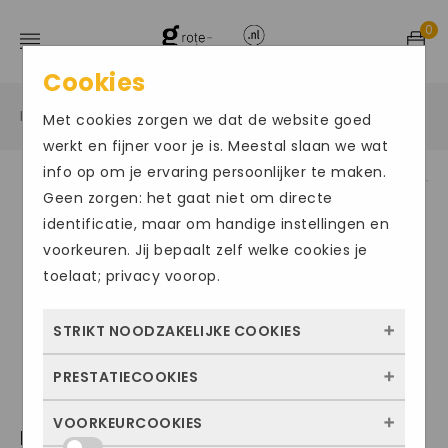
0
Cookies
Home
Grote maten damesschoenen
Sandalen
/
/
/
Met cookies zorgen we dat de website goed
werkt en fijner voor je is. Meestal slaan we wat
info op om je ervaring persoonlijker te maken.
Geen zorgen: het gaat niet om directe
identificatie, maar om handige instellingen en
voorkeuren. Jij bepaalt zelf welke cookies je
toelaat; privacy voorop.
STRIKT NOODZAKELIJKE COOKIES
PRESTATIECOOKIES
Deze cookies zorgen ervoor dat de website
überhaupt werkt. Ze zijn dus altijd actief en
VOORKEURCOOKIES
Met deze cookies zien we hoe vaak onze
HARTJES JAZZ
kunnen niet worden uitgezet. Meestal