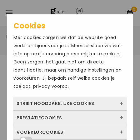
0
Cookies
Home
Grote maten damesschoenen
Instappers
/
/
Met cookies zorgen we dat de website goed
/
werkt en fijner voor je is. Meestal slaan we wat
info op om je ervaring persoonlijker te maken.
Geen zorgen: het gaat niet om directe
identificatie, maar om handige instellingen en
ACTIE
voorkeuren. Jij bepaalt zelf welke cookies je
toelaat; privacy voorop.
STRIKT NOODZAKELIJKE COOKIES
PRESTATIECOOKIES
Deze cookies zorgen ervoor dat de website
überhaupt werkt. Ze zijn dus altijd actief en
VOORKEURCOOKIES
Met deze cookies zien we hoe vaak onze
kunnen niet worden uitgezet. Meestal