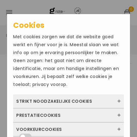
0
Cookies
Home
Grote maten damesschoenen
Enkel laars
/
/
Met cookies zorgen we dat de website goed
/
werkt en fijner voor je is. Meestal slaan we wat
info op om je ervaring persoonlijker te maken.
Geen zorgen: het gaat niet om directe
identificatie, maar om handige instellingen en
voorkeuren. Jij bepaalt zelf welke cookies je
toelaat; privacy voorop.
STRIKT NOODZAKELIJKE COOKIES
PRESTATIECOOKIES
Deze cookies zorgen ervoor dat de website
überhaupt werkt. Ze zijn dus altijd actief en
VOORKEURCOOKIES
Met deze cookies zien we hoe vaak onze
kunnen niet worden uitgezet. Meestal