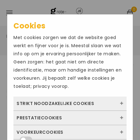
0
Cookies
Home
Grote maten damesschoenen
Enkel laars
/
/
Met cookies zorgen we dat de website goed
/
werkt en fijner voor je is. Meestal slaan we wat
info op om je ervaring persoonlijker te maken.
Geen zorgen: het gaat niet om directe
identificatie, maar om handige instellingen en
ACTIE
Size Chart
voorkeuren. Jij bepaalt zelf welke cookies je
toelaat; privacy voorop.
STRIKT NOODZAKELIJKE COOKIES
PRESTATIECOOKIES
Deze cookies zorgen ervoor dat de website
überhaupt werkt. Ze zijn dus altijd actief en
VOORKEURCOOKIES
Met deze cookies zien we hoe vaak onze
kunnen niet worden uitgezet. Meestal