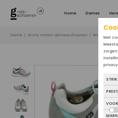
Home
Dames
Her
Coo
Home
Grote maten damesschoenen
Wandelscho
/
/
Met coo
Meestal
zorgen:
instell
privacy
STRIK
PRES
Deze
dus 
VOOR
Met 
allee
bezo
of j
MARK