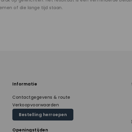
 druk op gewrichten. Het resultaat is een verminderde bela
men of die lange tijd staan.
Informatie
Contactgegevens & route
Verkoopvoorwaarden
Bestelling herroepen
Openingstijden