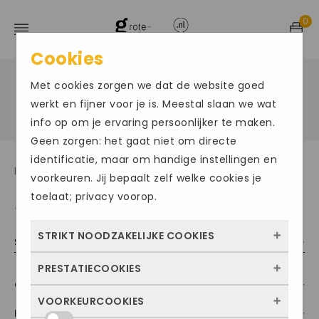
0
Cookies
Met cookies zorgen we dat de website goed
Home
Product Merk
/
/
Rieker
werkt en fijner voor je is. Meestal slaan we wat
info op om je ervaring persoonlijker te maken.
Geen zorgen: het gaat niet om directe
identificatie, maar om handige instellingen en
Damesschoenen t/m maat 43
voorkeuren. Jij bepaalt zelf welke cookies je
toelaat; privacy voorop.
Toont alle 8 resultaten
STRIKT NOODZAKELIJKE COOKIES
Sorteer op populariteit
PRESTATIECOOKIES
Deze cookies zorgen ervoor dat de website
Categorieën
überhaupt werkt. Ze zijn dus altijd actief en
VOORKEURCOOKIES
Met deze cookies zien we hoe vaak onze
kunnen niet worden uitgezet. Meestal
Maat