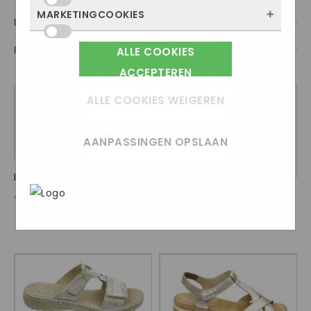
site bezocht wordt, waar bezoekers
worden ze alleen geplaatst als jij iets doet,
MARKETINGCOOKIES
Deze cookies onthouden jouw voorkeuren.
Inlegzool
vandaan komen en welke pagina’s populair
zoals inloggen, een formulier invullen of je
Bijvoorbeeld taalkeuze of ingevulde
zijn. Zo kunnen we de website blijven
privacyvoorkeuren opslaan. Je kunt je
Prijs
ALLE COOKIES
Marketingcookies worden gebruikt om
gegevens. Zo werkt de site prettiger en
verbeteren. Alles wat we meten is
browser zo instellen dat hij deze cookies
surfgedrag over verschillende websites
ACCEPTEREN
sluit alles beter aan op wat jij fijn vindt.
anoniem, we weten dus niet wie je bent.
blokkeert of je waarschuwt, maar dan
heen te volgen. Zo kunnen we meten
Als je deze cookies weigert, kunnen we je
ALLE COOKIES WEIGEREN
werkt (een deel van) de site niet goed.
welke advertentiecampagnes goed werken
bezoek niet meenemen in onze
Deze cookies slaan geen persoonlijke
en je opnieuw benaderen met gerichte
statistieken.
gegevens op.
AANPASSINGEN OPSLAAN
advertenties (remarketing). Er wordt geen
directe persoonlijke info opgeslagen, maar
In het
Privacybeleid en
RIEKER026
OPTIES SELECTEREN
wel een unieke code van je browser of
Servicevoorwaarden van Google
beschrijft
RIEKER019
OPTIES SELECTEREN
€
69.95
apparaat gebruikt. Als je deze cookies
Google hoe zij uw persoonsgegevens
€
69.95
weigert, zie je nog steeds advertenties
gebruiken.
maar die zijn minder relevant voor jou.