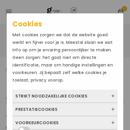
0
Cookies
Met cookies zorgen we dat de website goed
Home
Product Merk
/
/
Pikolinos
werkt en fijner voor je is. Meestal slaan we wat
info op om je ervaring persoonlijker te maken.
Geen zorgen: het gaat niet om directe
identificatie, maar om handige instellingen en
Herenschoenen t/m maat 50
voorkeuren. Jij bepaalt zelf welke cookies je
toelaat; privacy voorop.
Toont alle 10 resultaten
STRIKT NOODZAKELIJKE COOKIES
Sorteer op populariteit
PRESTATIECOOKIES
Deze cookies zorgen ervoor dat de website
Categorieën
überhaupt werkt. Ze zijn dus altijd actief en
VOORKEURCOOKIES
Met deze cookies zien we hoe vaak onze
kunnen niet worden uitgezet. Meestal
Maat