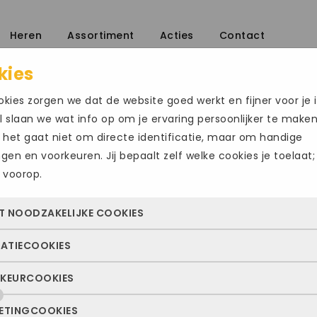
Heren
Assortiment
Acties
Contact
kies
kies zorgen we dat de website goed werkt en fijner voor je i
Home
/
 slaan we wat info op om je ervaring persoonlijker te make
sgegevens grote-schoen
 het gaat niet om directe identificatie, maar om handige
ingen en voorkeuren. Jij bepaalt zelf welke cookies je toelaat;
 voorop.
T NOODZAKELIJKE COOKIES
TATIECOOKIES
 cookies zorgen ervoor dat de website überhaupt werkt. Ze z
altijd actief en kunnen niet worden uitgezet. Meestal worden
KEURCOOKIES
deze cookies zien we hoe vaak onze site bezocht wordt, waa
n geplaatst als jij iets doet, zoals inloggen, een formulier inv
ekers vandaan komen en welke pagina’s populair zijn. Zo k
e privacyvoorkeuren opslaan. Je kunt je browser zo instellen 
ETINGCOOKIES